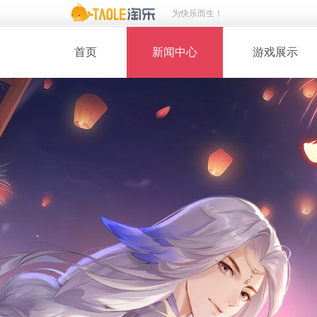
为快乐而生！
首页
新闻中心
游戏展示
· 新闻热点
· 桃花美人
· 维护公告
· 玩家截图
· 媒体动态
· 同人绘画
· 活动专题
· 游戏壁纸