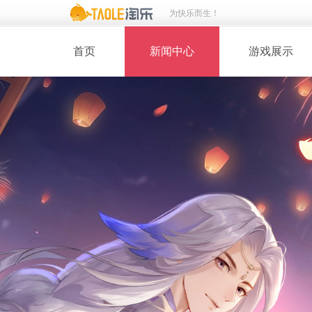
为快乐而生！
首页
新闻中心
游戏展示
· 新闻热点
· 桃花美人
· 维护公告
· 玩家截图
· 媒体动态
· 同人绘画
· 活动专题
· 游戏壁纸