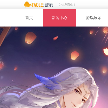
为快乐而生！
首页
新闻中心
游戏展示
· 新闻热点
· 桃花美人
· 维护公告
· 玩家截图
· 媒体动态
· 同人绘画
· 活动专题
· 游戏壁纸