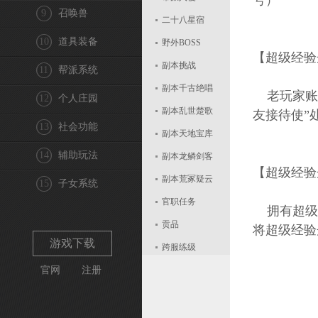
号）
9
召唤兽
二十八星宿
10
道具装备
野外BOSS
【超级经验
副本挑战
11
帮派系统
副本千古绝唱
老玩家账号
12
个人庄园
副本乱世楚歌
友接待使”
13
社会功能
副本天地宝库
14
辅助玩法
副本龙鳞剑客
【超级经验
副本荒冢疑云
15
子女系统
官职任务
拥有超级经
贡品
将超级经验
游戏下载
跨服练级
官网
注册
超级经验丹
藏龙迷宫
桃花游乐场