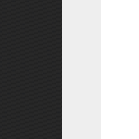
大罗仙丹
麒麟宝图
帮派任务
跨服组队平台
八门挑战
副本恩怨前尘
通天塔