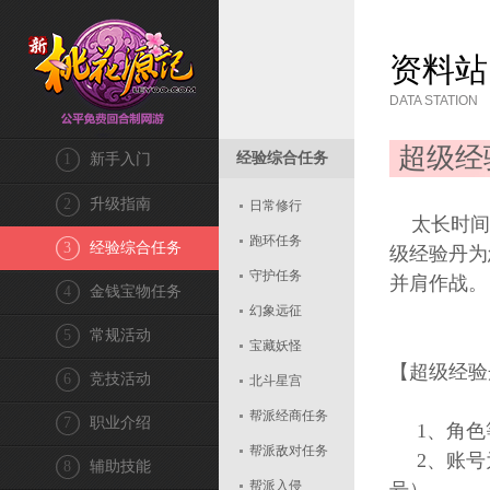
资料站
DATA STATION
超级经
经验综合任务
1
新手入门
2
升级指南
日常修行
太长时间
跑环任务
3
经验综合任务
级经验丹为
守护任务
并肩作战。
4
金钱宝物任务
幻象远征
5
常规活动
宝藏妖怪
【超级经验
6
竞技活动
北斗星宫
帮派经商任务
7
职业介绍
1、角色等
帮派敌对任务
2、账号为
8
辅助技能
帮派入侵