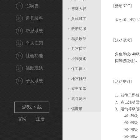
9
召唤兽
【活动NPC】
雪球大赛
10
道具装备
兵临城下
天熙城（435,2
般若幻域
11
帮派系统
精灵乐章
【活动要求】
12
个人庄园
月宫探宝
角色等级≥40级
13
社会功能
小狗赛跑
同等级段组队（其
14
辅助玩法
保卫萝卜
地宫挑战
15
子女系统
【活动规则】
秦王宝库
1、前往天熙城（
武斗乾坤
2、点击活动面
游戏下载
镇魔塔
3、活动等级段
40~59级
官网
注册
雪地大作战
60~69级
桃花大赛
70~79级
80~89级
门派挑战