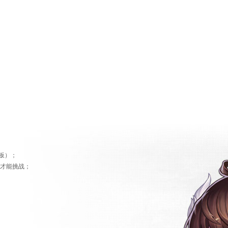
板）；
队才能挑战；