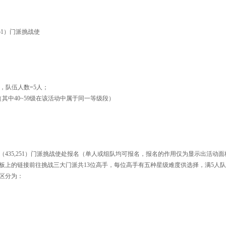
51）门派挑战使
，队伍人数=5人；
中40~59级在该活动中属于同一等级段）
435,251）门派挑战使处报名（单人或组队均可报名，报名的作用仅为显示出活动面
板上的链接前往挑战三大门派共13位高手，每位高手有五种星级难度供选择，满5人
区分为：