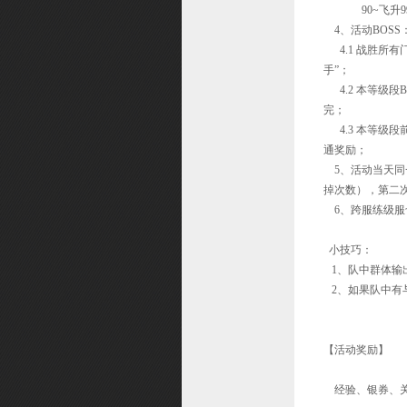
90~飞升9
战歌峡谷
4、活动BOSS
4.1 战胜所有
球球大作战
手”；
4.2 本等级段
完；
4.3 本等级段
通奖励；
5、活动当天同
掉次数），第二
6、跨服练级服
小技巧：
1、队中群体输出
2、如果队中有
【活动奖励】
经验、银券、关