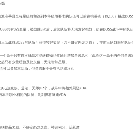
9级
：
门派高手且全程星级总和达到本等级段要求的队伍可以前往桃溪镇（19,138）挑战BOS
BOSS共有3点血量，被战胜3次后，后续队伍将无法发起挑战，仍在BOSS战斗中的队
前三队战胜BOSS的队伍可获得较好奖励（含不绑定怒龙之血），非前三队战胜的队伍
一个高手只有首次挑战才能获得物品奖励且增加星级总和（战胜这一高手的任何星级
次起只有少量经验及侠义值，无法增加星级。
也可以参加本活动，但是跨服不会有活动BOSS。
职业(豪侠、道法、天师)>2个，战斗中将额外刷怪#D&
与本关职业相同的队员，则副怪将逃跑#D&
联物品奖励、不绑定怒龙之血、神识积分、活跃度