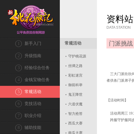
资料站
DATA STATION
门派挑战
常规活动
1
新手入门
2
升级指南
守护桃花源
丝绸之路
3
经验综合任务
三大门派欣欣向
彩虹迷宫
4
金钱宝物任务
者供各门派弟子
御前科举
5
常规活动
鬼王降世
【活动时间】
6
竞技活动
六道伏魔
活动周周三 19:30
智力抢答
7
职业介绍
跨服守护服同
西瓜大赛
8
辅助技能
南瓜大赛