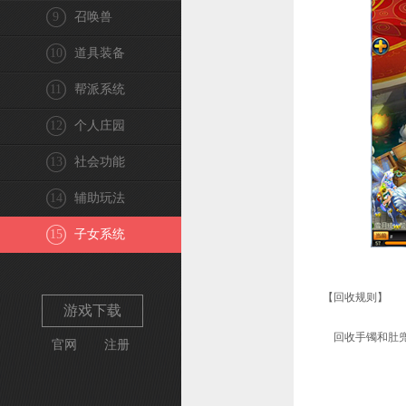
9
召唤兽
10
道具装备
11
帮派系统
12
个人庄园
13
社会功能
14
辅助玩法
15
子女系统
【回收规则】
游戏下载
回收手镯和肚兜
官网
注册