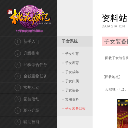
资料站
DATA STATION
子女装备
子女系统
1
新手入门
2
升级指南
子女生育
回收子女装备将
子女养育
3
经验综合任务
子女成年
4
金钱宝物任务
【回收地点】
子女归属
5
常规活动
天熙城（452，
子女装备
6
竞技活动
常用资料
子女装备回收
7
职业介绍
8
辅助技能