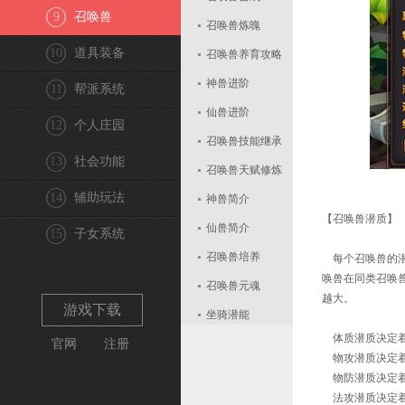
9
召唤兽
召唤兽炼魄
10
道具装备
召唤兽养育攻略
神兽进阶
11
帮派系统
仙兽进阶
12
个人庄园
召唤兽技能继承
13
社会功能
召唤兽天赋修炼
14
辅助玩法
神兽简介
【召唤兽潜质】
仙兽简介
15
子女系统
召唤兽培养
每个召唤兽的潜
唤兽在同类召唤
召唤兽元魂
越大。
游戏下载
坐骑潜能
体质潜质决定着
官网
注册
召唤兽星魂
物攻潜质决定着
召唤兽修业
物防潜质决定着
法攻潜质决定着
召唤兽战力