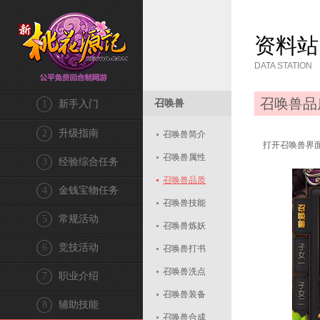
资料站
DATA STATION
召唤兽品
召唤兽
1
新手入门
2
升级指南
召唤兽简介
打开召唤兽界面
召唤兽属性
3
经验综合任务
召唤兽品质
4
金钱宝物任务
召唤兽技能
5
常规活动
召唤兽炼妖
6
竞技活动
召唤兽打书
召唤兽洗点
7
职业介绍
召唤兽装备
8
辅助技能
召唤兽合成