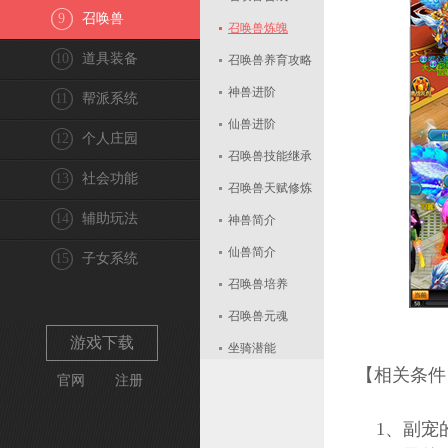
9
召唤兽
召唤兽炼魄
10
道具装备
召唤兽养育攻略
神兽进阶
11
帮派系统
仙兽进阶
12
个人庄园
召唤兽技能继承
13
社会功能
召唤兽天赋修炼
14
辅助玩法
神兽简介
仙兽简介
15
子女系统
召唤兽培养
召唤兽元魂
游戏下载
坐骑潜能
【相关条件
官网
注册
召唤兽星魂
召唤兽修业
1、副宠的
召唤兽战力