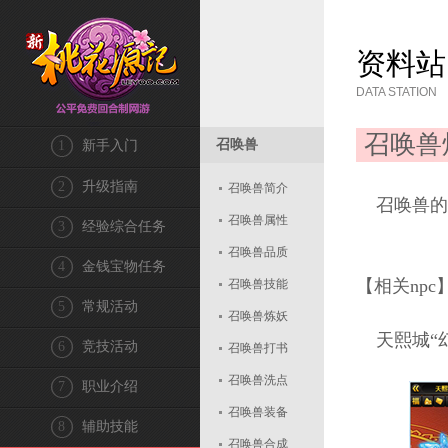
资料站
DATA STATION
召唤兽
召唤兽
1
新手入门
2
升级指南
召唤兽简介
召唤兽的
召唤兽属性
3
经验综合任务
召唤兽品质
4
金钱宝物任务
【相关npc
召唤兽技能
5
常规活动
召唤兽炼妖
天熙城“幻灵
6
竞技活动
召唤兽打书
召唤兽洗点
7
职业介绍
召唤兽装备
8
辅助技能
召唤兽合成