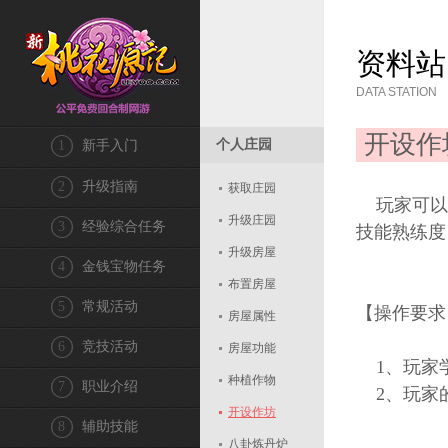
资料站
DATA STATION
开设作
个人庄园
1
新手入门
2
升级指南
获取庄园
玩家可以
升级庄园
3
经验综合任务
技能熟练度
升级房屋
4
金钱宝物任务
布置房屋
5
常规活动
【操作要求
房屋属性
6
竞技活动
房屋功能
1、玩家学
种植作物
7
职业介绍
2、玩家的
开设作坊
8
辅助技能
八卦炼丹炉