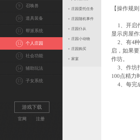
9
召唤兽
【操作规则
庄园委托任务
10
道具装备
庄园随机事件
1、开启作
庄园仆从
11
帮派系统
显示房屋作
庄园小动物
2、有4种
12
个人庄园
庄园购买
启，如果要
13
社会功能
作坊。
家宴
3、作坊打
14
辅助玩法
100点精
15
子女系统
4、每完成
游戏下载
官网
注册