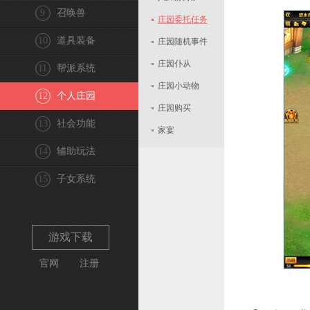
9
召唤兽
庄园委托任务
10
道具装备
庄园随机事件
庄园仆从
11
帮派系统
庄园小动物
12
个人庄园
庄园购买
13
社会功能
家宴
14
辅助玩法
15
子女系统
游戏下载
官网
注册