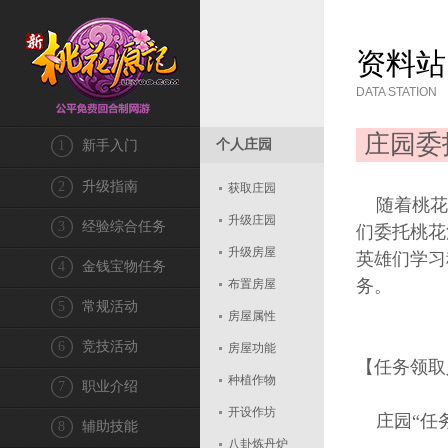
资料站
DATA STATION
庄园委
个人庄园
1
新手入门
2
升级指南
获取庄园
随着桃花
升级庄园
3
经验综合任务
们委托桃花
升级房屋
英雄们学习
4
金钱宝物任务
务。
布置房屋
5
常规活动
房屋属性
6
竞技活动
房屋功能
【任务领取
种植作物
7
职业介绍
开设作坊
庄园“任务
8
辅助技能
八卦炼丹炉