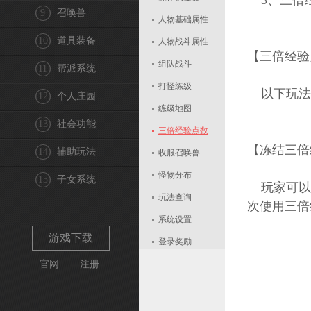
3、三倍经
9
召唤兽
人物基础属性
10
道具装备
人物战斗属性
【三倍经验
组队战斗
11
帮派系统
打怪练级
以下玩法
12
个人庄园
练级地图
13
社会功能
三倍经验点数
【冻结三倍
14
辅助玩法
收服召唤兽
怪物分布
15
子女系统
玩家可以右
玩法查询
次使用三倍
系统设置
游戏下载
登录奖励
官网
注册
战力评价
封印成功率
治疗技能的效果