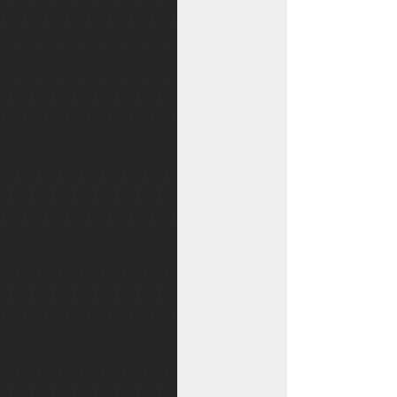
如何获取银子
如何获取金子
战斗速率
防沉迷解除
防沉迷说明
账号找回
账号防盗指南
储备经验
调笑对话功能
储备银券
寻路传送
邮箱
主线任务
战斗评分