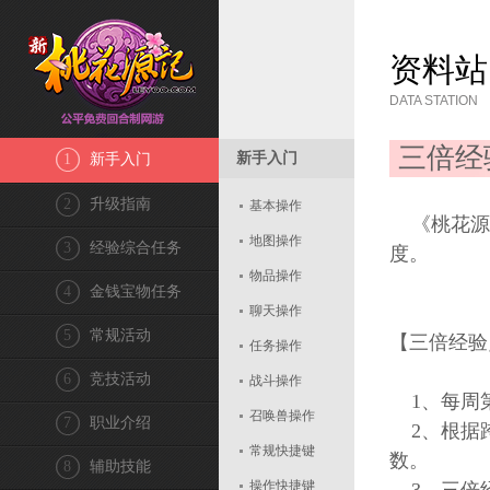
资料站
DATA STATION
三倍经
新手入门
1
新手入门
2
升级指南
基本操作
《桃花源
地图操作
3
经验综合任务
度。
物品操作
4
金钱宝物任务
聊天操作
5
常规活动
【三倍经验
任务操作
6
竞技活动
战斗操作
1、每周第
召唤兽操作
7
职业介绍
2、根据跨
常规快捷键
数。
8
辅助技能
操作快捷键