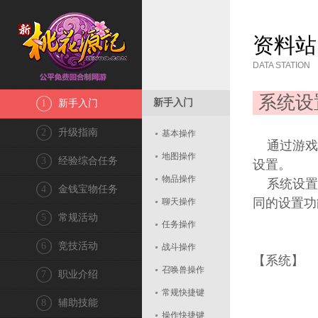
资料站
DATA STATION
系统设
新手入门
1
新手入门
2
升级指南
基本操作
通过游戏界
地图操作
3
经验综合任务
设置。
物品操作
系统设置界
4
金钱宝物任务
同的设置功
聊天操作
5
常规活动
任务操作
6
竞技活动
战斗操作
【系统】
召唤兽操作
7
职业介绍
常规快捷键
8
辅助技能
操作快捷键