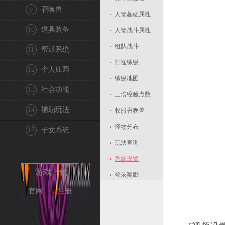
9
召唤兽
人物基础属性
10
道具装备
人物战斗属性
组队战斗
11
帮派系统
打怪练级
12
个人庄园
练级地图
13
社会功能
三倍经验点数
14
辅助玩法
收服召唤兽
怪物分布
15
子女系统
玩法查询
系统设置
游戏下载
登录奖励
官网
注册
战力评价
封印成功率
治疗技能的效果