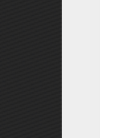
如何获取银子
如何获取金子
战斗速率
防沉迷解除
防沉迷说明
账号找回
账号防盗指南
储备经验
调笑对话功能
储备银券
寻路传送
邮箱
主线任务
战斗评分