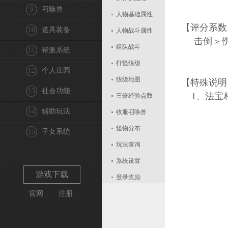
9
召唤兽
人物基础属性
【评分系数
10
道具装备
人物战斗属性
击倒＞伤
组队战斗
11
帮派系统
打怪练级
12
个人庄园
练级地图
【特殊说明
13
社会功能
1、法宝
三倍经验点数
14
辅助玩法
收服召唤兽
怪物分布
15
子女系统
玩法查询
系统设置
游戏下载
登录奖励
官网
注册
战力评价
封印成功率
治疗技能的效果