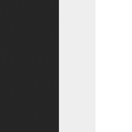
如何获取银子
如何获取金子
战斗速率
防沉迷解除
防沉迷说明
账号找回
账号防盗指南
储备经验
调笑对话功能
储备银券
寻路传送
邮箱
主线任务
战斗评分