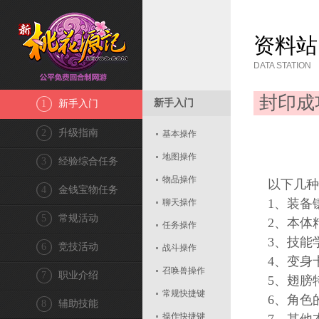
资料站
DATA STATION
封印成
新手入门
1
新手入门
2
升级指南
基本操作
地图操作
3
经验综合任务
物品操作
以下几种
4
金钱宝物任务
1、装备
聊天操作
5
常规活动
2、本体
任务操作
3、技能学
6
竞技活动
战斗操作
4、变身
召唤兽操作
7
职业介绍
5、翅膀
常规快捷键
6、角色
8
辅助技能
操作快捷键