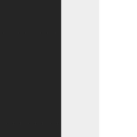
富甲桃源
洪荒探险
头衔系统
尾标系统
兴趣团
仙器
兽王之路
上古秘法
装备注灵
巡猎天下