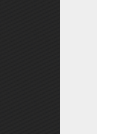
投诉
仙缘
武器造型幻化
个性技能
礼物大作战
精灵系统
召唤兽造型幻化
修缘系统
宝石之战
职业转换
法宝系统
挑战礼包
角色改名
元魂试炼