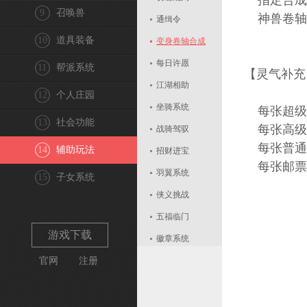
指定合成高
9
召唤兽
神兽卷轴只
通缉令
10
道具装备
变身卷轴合成
每日许愿
11
帮派系统
【灵气补充
江湖相助
12
个人庄园
坐骑系统
每张超级
13
社会功能
每张高级
战骑驾驭
每张普通
14
辅助玩法
招财进宝
每张邮票
羽翼系统
15
子女系统
侠义挑战
五福临门
游戏下载
徽章系统
官网
注册
组队契约
每日算卦
天熙巡城