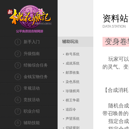
资料站
DATA STATION
变身卷
辅助玩法
1
新手入门
2
升级指南
称号系统
玩家可以
成就系统
3
经验综合任务
的灵气。变
邮票收集
4
金钱宝物任务
染色系统
5
常规活动
【合成消耗
珍珑棋局
6
竞技活动
棋王争霸
随机合成超
追踪令
7
职业介绍
带召唤兽的
声望系统
指定合成超
8
辅助技能
切磋规则