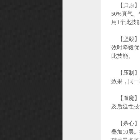
【归原】角
50%真气
用1个此技
【坚毅】死
效时坚毅优
此技能。
【压制】攻
效果，同一
【血魔】当
及后延性技
【杀心】每
叠加10层