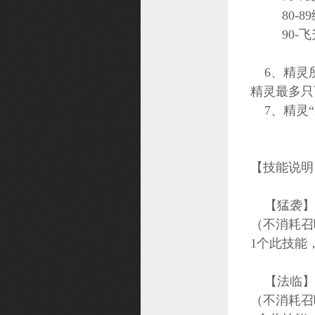
80-89
富甲桃源
90-飞升
洪荒探险
头衔系统
6、精灵所
尾标系统
精灵最多只
7、精灵“
兴趣团
仙器
兽王之路
【技能说明
上古秘法
装备注灵
【猛袭】当
巡猎天下
（不消耗召
1个此技能
【法临】当
（不消耗召