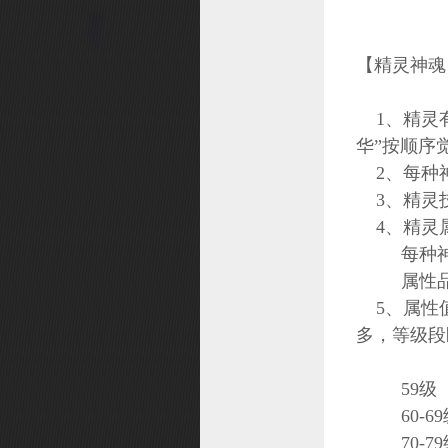
投诉
仙缘
【精灵神魂
武器造型幻化
1、精灵有
个性技能
华”按顺序
礼物大作战
2、每种神
精灵系统
3、精灵技
召唤兽造型幻化
4、精灵属
每种神魂
修缘系统
属性品质
宝石之战
5、属性值
职业转换
多，等级段
法宝系统
挑战礼包
59级
角色改名
60-69
70-79
元魂试炼