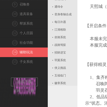
9
召唤兽
天熙城（30
通缉令
10
道具装备
变身卷轴合成
每日许愿
11
帮派系统
【开启条件
江湖相助
12
个人庄园
坐骑系统
本服未完成
13
社会功能
本服完成青
战骑驾驭
14
辅助玩法
招财进宝
羽翼系统
15
子女系统
【获得精灵
侠义挑战
五福临门
1、集齐精
游戏下载
徽章系统
召唤阵可
羽灵石可
官网
注册
组队契约
2、低品级
每日算卦
示”状态。
天熙巡城