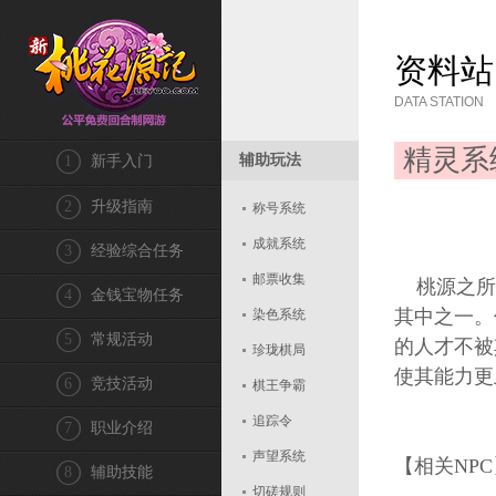
资料站
DATA STATION
精灵系
辅助玩法
1
新手入门
2
升级指南
称号系统
成就系统
3
经验综合任务
邮票收集
桃源之所
4
金钱宝物任务
其中之一。
染色系统
5
常规活动
的人才不被
珍珑棋局
使其能力更
6
竞技活动
棋王争霸
追踪令
7
职业介绍
声望系统
【相关NPC
8
辅助技能
切磋规则