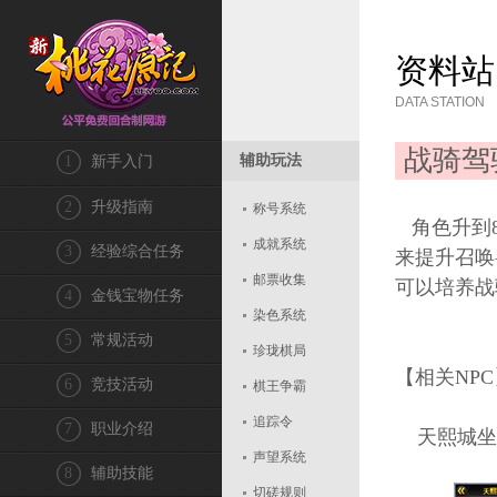
资料站
DATA STATION
战骑驾
辅助玩法
1
新手入门
2
升级指南
称号系统
角色升到8
成就系统
3
经验综合任务
来提升召唤
邮票收集
可以培养战
4
金钱宝物任务
染色系统
5
常规活动
珍珑棋局
【相关NPC
6
竞技活动
棋王争霸
追踪令
7
职业介绍
天熙城坐骑使
声望系统
8
辅助技能
切磋规则