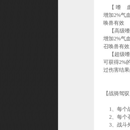
【 嗜 血
增加2%气
唤兽有效
【高级嗜
增加2%气
召唤兽有效
【超级嗜
可获得2%
过伤害结果
【战骑驾驭
1、每个
2、每个召
3、战斗外