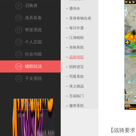
9
召唤兽
通缉令
10
道具装备
变身卷轴合成
每日许愿
11
帮派系统
江湖相助
12
个人庄园
坐骑系统
13
社会功能
战骑驾驭
14
辅助玩法
招财进宝
羽翼系统
15
子女系统
侠义挑战
五福临门
游戏下载
徽章系统
官网
注册
组队契约
每日算卦
【战骑要求
天熙巡城