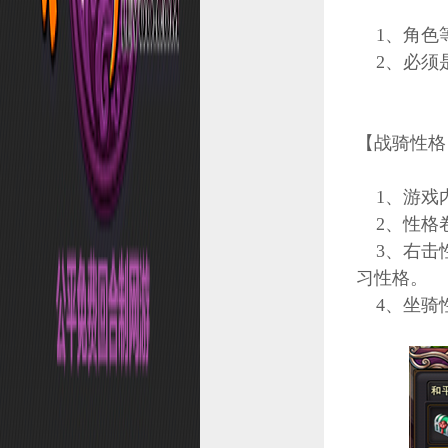
投诉
1、角色等
2、必须
仙缘
武器造型幻化
个性技能
【战骑性格
礼物大作战
精灵系统
1、游戏内
召唤兽造型幻化
2、性格
3、右击性
修缘系统
习性格。
宝石之战
4、坐骑
职业转换
法宝系统
挑战礼包
角色改名
元魂试炼