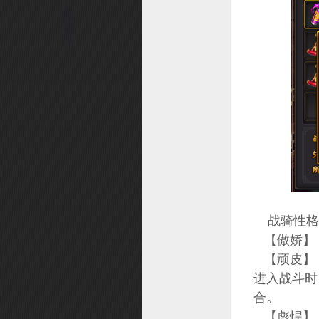
富甲桃源
洪荒探险
头衔系统
尾标系统
兴趣团
仙器
兽王之路
上古秘法
装备注灵
战骑性格
巡猎天下
【傲娇】：
【顽皮】：
进入战斗时
合。
【彪悍】