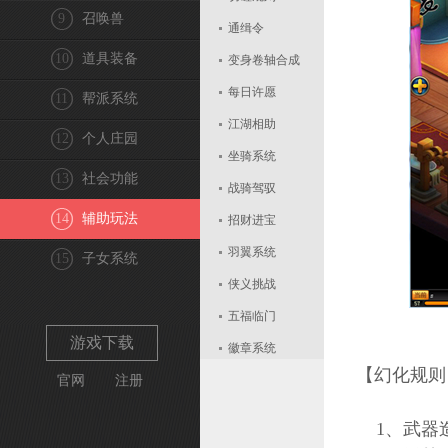
9
召唤兽
通缉令
10
道具装备
变身卷轴合成
每日许愿
11
帮派系统
江湖相助
12
个人庄园
坐骑系统
13
社会功能
战骑驾驭
14
辅助玩法
招财进宝
羽翼系统
15
子女系统
侠义挑战
五福临门
游戏下载
徽章系统
【幻化规则
官网
注册
组队契约
每日算卦
1、武器
天熙巡城