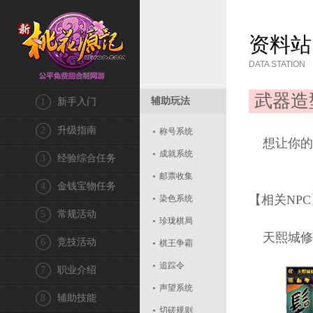
资料站
DATA STATION
武器造
辅助玩法
1
新手入门
2
升级指南
称号系统
想让你的
成就系统
3
经验综合任务
邮票收集
4
金钱宝物任务
【相关NPC
染色系统
5
常规活动
珍珑棋局
天熙城修容店
6
竞技活动
棋王争霸
追踪令
7
职业介绍
声望系统
8
辅助技能
切磋规则