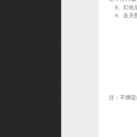
8、幻化
富甲桃源
9、在天熙
洪荒探险
头衔系统
尾标系统
兴趣团
仙器
兽王之路
上古秘法
装备注灵
巡猎天下
注：不绑定