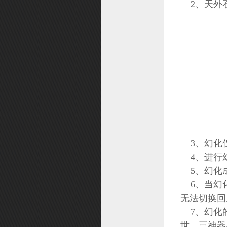
2、天外石
投诉
仙缘
武器造型幻化
个性技能
礼物大作战
精灵系统
召唤兽造型幻化
修缘系统
3、幻化
宝石之战
4、进行幻
职业转换
5、幻化
法宝系统
6、当幻化
挑战礼包
无法切换回
角色改名
7、幻化的
世，三神器
元魂试炼