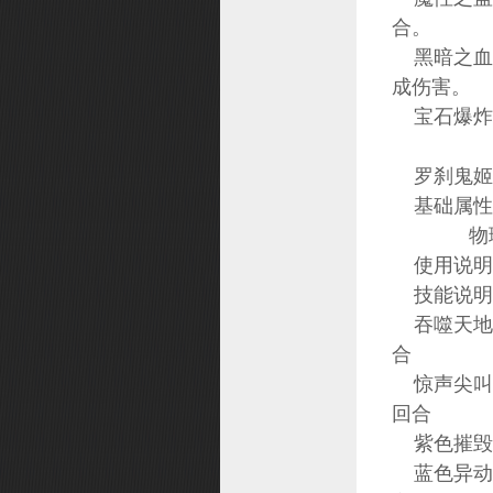
合。
黑暗之血 
成伤害。
宝石爆炸 
罗刹鬼姬
基础属性
物理攻
使用说明：
技能说明
吞噬天地 
合
惊声尖叫 
回合
紫色摧毁 
蓝色异动 