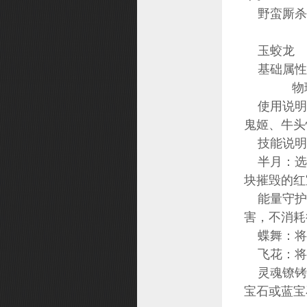
野蛮厮杀
玉蛟龙
基础属性：基
物理攻
使用说明：
鬼姬、牛头
技能说明
半月：选
块摧毁的红
能量守护
害，不消耗
蝶舞：将所
飞花：将所
灵魂镣铐：
宝石或蓝宝