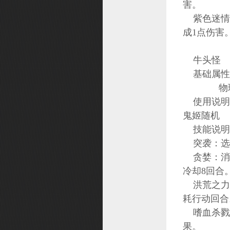
害。
紫色迷情 
成1点伤害
牛头怪
基础属性：基
物理攻
使用说明：
鬼姬随机
技能说明
突袭：选
贪婪：消
冷却8回合
洪荒之力：
耗行动回合
嗜血杀戮：
果。