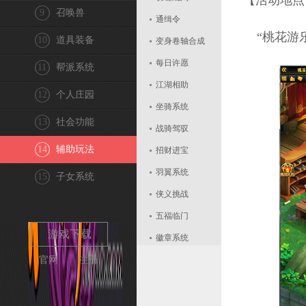
【活动地点
9
召唤兽
通缉令
“桃花游乐
10
道具装备
变身卷轴合成
每日许愿
11
帮派系统
江湖相助
12
个人庄园
坐骑系统
13
社会功能
战骑驾驭
14
辅助玩法
招财进宝
羽翼系统
15
子女系统
侠义挑战
五福临门
游戏下载
徽章系统
官网
注册
组队契约
每日算卦
天熙巡城