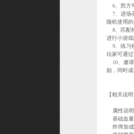
6、胜方
富甲桃源
7、进场召
洪荒探险
随机使用的
头衔系统
8、匹配模
尾标系统
进行小游戏
9、练习模
兴趣团
玩家可通过
仙器
10、邀请
兽王之路
励，同时成
上古秘法
装备注灵
【相关说明
巡猎天下
属性说明
基础血量 
炸弹加成 