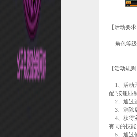
投诉
仙缘
【活动要求
武器造型幻化
个性技能
角色等级≥
礼物大作战
精灵系统
召唤兽造型幻化
【活动规则
修缘系统
1、活动开
宝石之战
配”按钮匹
职业转换
2、通过
法宝系统
3、消除
挑战礼包
4、获得宝
有同的技能
角色改名
5、通过使
元魂试炼