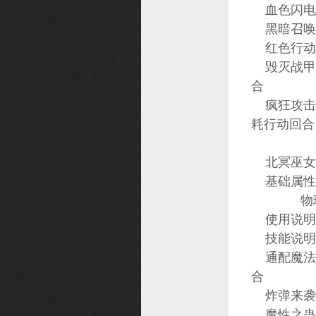
血色闪电 
黑暗召唤 
红色行动 
毁灭战甲 
合
疯狂攻击 
耗行动回合
北冥巫女
基础属性
物理攻
使用说明
技能说明
通配魔法 
合
炸弹来袭 
魔性之蛊 