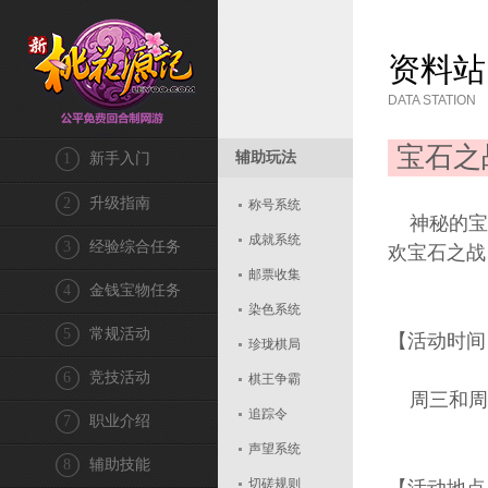
资料站
DATA STATION
宝石之
辅助玩法
1
新手入门
2
升级指南
称号系统
神秘的宝
成就系统
3
经验综合任务
欢宝石之战
邮票收集
4
金钱宝物任务
染色系统
5
常规活动
【活动时间
珍珑棋局
6
竞技活动
棋王争霸
周三和周六 1
追踪令
7
职业介绍
声望系统
8
辅助技能
切磋规则