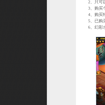
2、只可
投诉
3、购买
4、购买
仙缘
5、已购
武器造型幻化
6、幻彩
个性技能
礼物大作战
精灵系统
召唤兽造型幻化
修缘系统
宝石之战
职业转换
法宝系统
挑战礼包
角色改名
元魂试炼