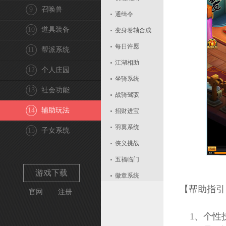
9
召唤兽
通缉令
10
道具装备
变身卷轴合成
每日许愿
11
帮派系统
江湖相助
12
个人庄园
坐骑系统
13
社会功能
战骑驾驭
14
辅助玩法
招财进宝
羽翼系统
15
子女系统
侠义挑战
五福临门
游戏下载
徽章系统
【帮助指引
官网
注册
组队契约
每日算卦
1、个性
天熙巡城