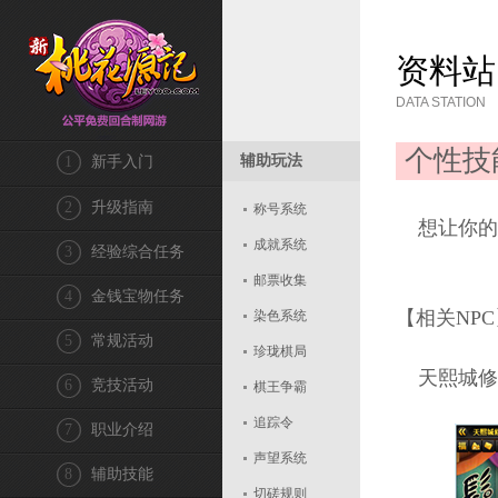
资料站
DATA STATION
个性技
辅助玩法
1
新手入门
2
升级指南
称号系统
想让你的
成就系统
3
经验综合任务
邮票收集
4
金钱宝物任务
【相关NPC
染色系统
5
常规活动
珍珑棋局
天熙城修容店
6
竞技活动
棋王争霸
追踪令
7
职业介绍
声望系统
8
辅助技能
切磋规则