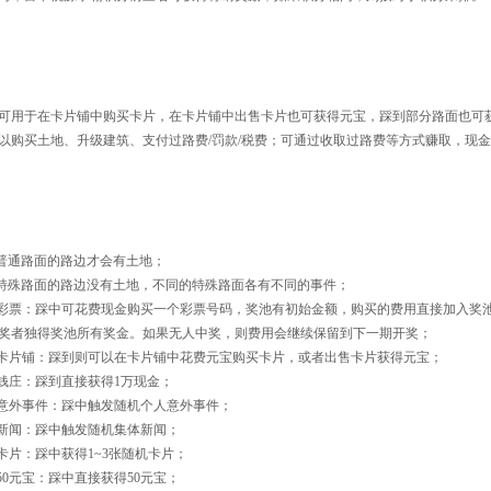
可用于在卡片铺中购买卡片，在卡片铺中出售卡片也可获得元宝，踩到部分路面也可
以购买土地、升级建筑、支付过路费/罚款/税费；可通过收取过路费等方式赚取，现金
普通路面的路边才会有土地；
特殊路面的路边没有土地，不同的特殊路面各有不同的事件；
面-彩票：踩中可花费现金购买一个彩票号码，奖池有初始金额，购买的费用直接加入奖
中奖者独得奖池所有奖金。如果无人中奖，则费用会继续保留到下一期开奖；
面-卡片铺：踩到则可以在卡片铺中花费元宝购买卡片，或者出售卡片获得元宝；
-钱庄：踩到直接获得1万现金；
-意外事件：踩中触发随机个人意外事件；
-新闻：踩中触发随机集体新闻；
-卡片：踩中获得1~3张随机卡片；
-50元宝：踩中直接获得50元宝；