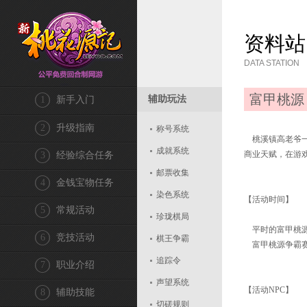
资料站
DATA STATION
富甲桃源
辅助玩法
1
新手入门
2
升级指南
称号系统
桃溪镇高老爷一
成就系统
商业天赋，在游
3
经验综合任务
邮票收集
4
金钱宝物任务
染色系统
【活动时间】
5
常规活动
珍珑棋局
平时的富甲桃源：每
6
竞技活动
棋王争霸
富甲桃源争霸赛：每
追踪令
7
职业介绍
声望系统
【活动NPC】
8
辅助技能
切磋规则