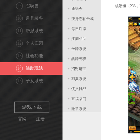
9
召唤兽
桃溪镇（238，
通缉令
10
道具装备
变身卷轴合成
每日许愿
11
帮派系统
江湖相助
12
个人庄园
坐骑系统
13
社会功能
战骑驾驭
14
辅助玩法
招财进宝
羽翼系统
15
子女系统
侠义挑战
五福临门
游戏下载
徽章系统
官网
注册
组队契约
每日算卦
天熙巡城