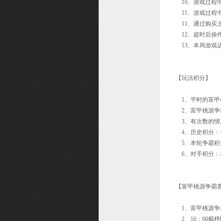
10、游戏过程
11、游戏过程
富甲桃源
11、通过购买
洪荒探险
12、超时后操
头衔系统
13、本局游戏
尾标系统
兴趣团
【玩法积分】
仙器
1、平时的富甲桃
兽王之路
2、富甲桃源争霸
3、有次数的情
上古秘法
4、历史积分：
装备注灵
5、本轮争霸积
6、对手积分：
巡猎天下
【富甲桃源争霸
1、富甲桃源争霸
2、16：00