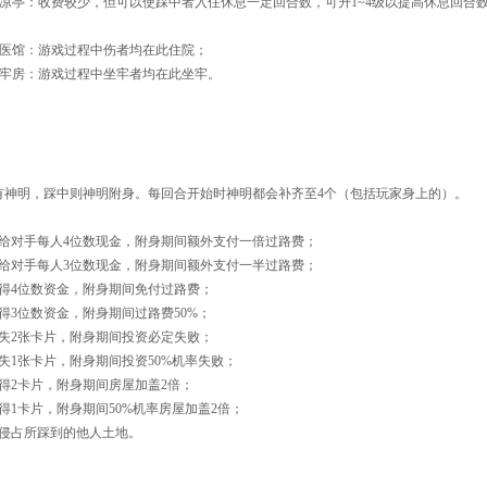
-凉亭：收费较少，但可以使踩中者入住休息一定回合数，可升1~4级以提高休息回合
-医馆：游戏过程中伤者均在此住院；
-牢房：游戏过程中坐牢者均在此坐牢。
神明，踩中则神明附身。每回合开始时神明都会补齐至4个（包括玩家身上的）。
给对手每人4位数现金，附身期间额外支付一倍过路费；
给对手每人3位数现金，附身期间额外支付一半过路费；
得4位数资金，附身期间免付过路费；
3位数资金，附身期间过路费50%；
失2张卡片，附身期间投资必定失败；
1张卡片，附身期间投资50%机率失败；
得2卡片，附身期间房屋加盖2倍；
1卡片，附身期间50%机率房屋加盖2倍；
侵占所踩到的他人土地。