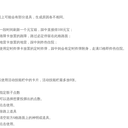
上可能会有部分道具，生成原因各不相同。
一段时间刷新一个元宝箱，踩中直接得100元宝；
路障卡放置的路障，路过必定停留在此格路面；
地雷卡放置的地雷，踩中则炸伤住院；
使用定时炸弹卡放置的定时炸弹，踩中则会有定时炸弹附身，走满15格即炸伤住院。
使用活动技能栏中的卡片，活动技能栏最多放8张。
指定骰子点数
以选择想要投掷出的点数。
击使用。
除路上道具
前方6格路面上的神明或道具。
击使用。