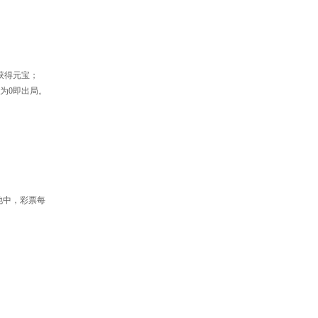
获得元宝；
为0即出局。
池中，彩票每