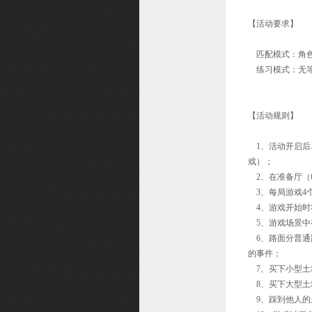
投诉
【活动要求】
仙缘
匹配模式：角色
武器造型幻化
练习模式：无等
个性技能
礼物大作战
【活动规则】
精灵系统
1、活动开启后
召唤兽造型幻化
戏）；
修缘系统
2、在准备厅（6
3、每局游戏4
宝石之战
4、游戏开始时
职业转换
5、游戏场景中
6、路面分普通
法宝系统
的事件；
挑战礼包
7、买下小型土
8、买下大型土
角色改名
9、踩到他人的
元魂试炼