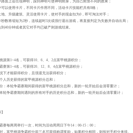
中路面上会出现神明，踩到神明可使神明附身，为自己附加不同的效果；
中可以使用卡片，不同卡片作用不同，活动卡片技能栏共有8格；
土地、升级建筑、灵活使用卡片，使对手的现金扣为0，即可淘汰对手；
作秒数将缩短为2秒，连续超时3次或强行退出游戏，将直接判定为失败并自动出局；
达到40分钟或者其它对手均已破产则游戏结束。
源第1~4名，可获得10、6、4、2点富甲桃源积分；
赛第1~4名，可获得20、12、8、4点富甲桃源积分；
况下才能获得积分，且强退无法获得积分；
个人历史获得的富甲桃源积分总和；
分：本轮争霸赛期间获得的富甲桃源积分总和，新的一轮开始后会清零重计；
本轮争霸赛期间遇到的所有对手的历史积分总和，新的一轮开始后会清零重计；
赛】
赛每两周举行一次，时间为活动周周日下午14：00-15：00；
截榜时，富甲桃源争霸积分前三名可获得称谓奖励，如果积分相同，则按对手积分来排。