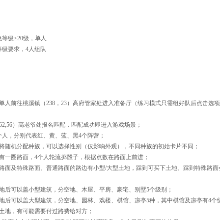
等级≥20级，单人
级要求，4人组队
单人前往桃溪镇（238，23）高府管家处进入准备厅（练习模式只需组好队后点击选
2,56）高老爷处报名匹配，匹配成功即进入游戏场景；
个人，分别代表红、黄、蓝、黑4个阵营；
将随机分配种族，可以选择性别（仅影响外观），不同种族的初始卡片不同；
有一圈路面，4个人轮流掷骰子，根据点数在路面上前进；
路面及特殊路面。普通路面的路边有小型/大型土地，踩到可买下土地。踩到特殊路面
地后可以盖小型建筑，分空地、木屋、平房、豪宅、别墅5个级别；
地后可以盖大型建筑，分空地、园林、戏楼、棋馆、凉亭5种，其中棋馆及凉亭有4个
土地，有可能需要付过路费给对方；