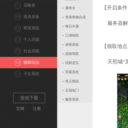
9
召唤兽
【开启条件
通缉令
10
道具装备
变身卷轴合成
服务器解
每日许愿
11
帮派系统
江湖相助
12
个人庄园
坐骑系统
【领取地点
13
社会功能
战骑驾驭
天熙城“罗守
14
辅助玩法
招财进宝
羽翼系统
15
子女系统
侠义挑战
五福临门
游戏下载
徽章系统
官网
注册
组队契约
每日算卦
天熙巡城