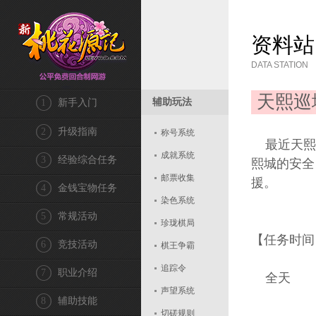
资料站
DATA STATION
天熙巡
辅助玩法
1
新手入门
2
升级指南
称号系统
最近天熙
成就系统
3
经验综合任务
熙城的安全
邮票收集
援。
4
金钱宝物任务
染色系统
5
常规活动
珍珑棋局
【任务时间
6
竞技活动
棋王争霸
追踪令
7
职业介绍
全天
声望系统
8
辅助技能
切磋规则