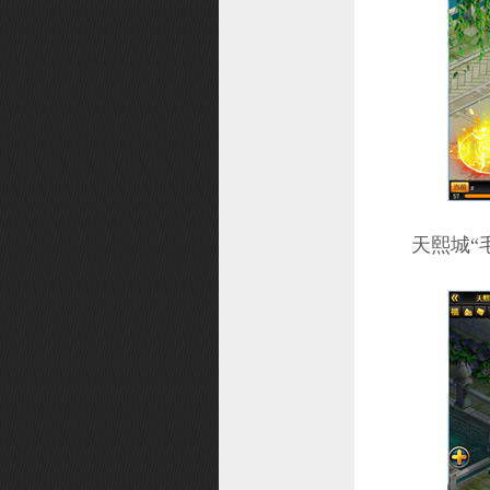
投诉
仙缘
武器造型幻化
个性技能
礼物大作战
精灵系统
召唤兽造型幻化
天熙城“毛守
修缘系统
宝石之战
职业转换
法宝系统
挑战礼包
角色改名
元魂试炼